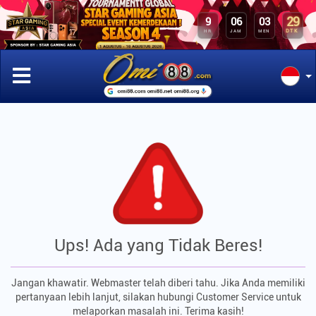
29
9
06
03
DTK
HR
JAM
MEN
Ups! Ada yang Tidak Beres!
Jangan khawatir. Webmaster telah diberi tahu. Jika Anda memiliki
pertanyaan lebih lanjut, silakan hubungi Customer Service untuk
melaporkan masalah ini. Terima kasih!