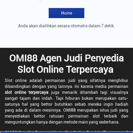
Home
Anda akan dialihkan secara otomatis dalam 7 detik.
OMI88 Agen Judi Penyedia
Slot Online Terpercaya
Slot online adalah permainan judi yang sifatnya menghibur
dibandingkan dengan yang lainnya. Ini karena media permainan
slot online terpercaya
juga menarik ditambah lagi visualnya
sangat tajam dan indah. Tapi hiburan bukan merupakan satu-
satunya hal yang bettor butuhkan sebab mereka ingin hadiah
yang ada di dalam mesinnya. OMI88 merupakan situs judi yang
menyediakan bettor ratusan permainan slot terbaik dan
menguntungkan hanya dengan metode main yang sederhana.
OMI88 Supplier Ratusan Mesin Slot Online Provider Terpercaya di