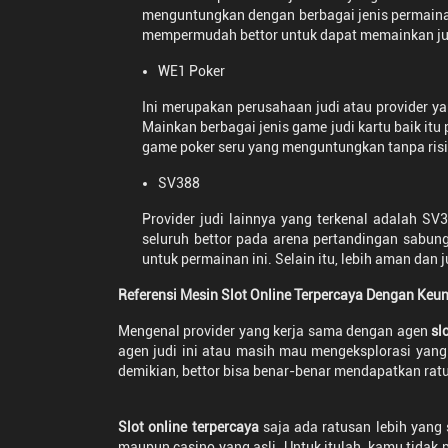
menguntungkan dengan berbagai jenis permainan 
mempermudah bettor untuk dapat memainkan judi
WE1 Poker
Ini merupakan perusahaan judi atau provider ya
Mainkan berbagai jenis game judi kartu baik itu
game poker seru yang menguntungkan tanpa ris
SV388
Provider judi lainnya yang terkenal adalah
seluruh bettor pada arena pertandingan sabun
untuk permainan ini. Selain itu, lebih aman dan 
Referensi Mesin Slot Online Terpercaya Dengan Keun
Mengenal provider yang kerja sama dengan agen
sl
agen judi ini atau masih mau mengeksplorasi yang
demikian, bettor bisa benar-benar mendapatkan rat
Slot online terpercaya
saja ada ratusan lebih yang
maupun casino yang asli. Untuk itulah, kamu tidak