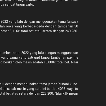
a sangat tinggi yaitu:
hun 2022 yang lalu dengan menggunakan tema fantasy
umlah rows yang berbeda-beda dengan tambahan 50
besar 3,116x total bet atau setara dengan 249,280.
September tahun 2022 yang lalu dengan menggunakan
ws yang sama yaitu 6x6 grid tanpa tambahan payline
iberikan oleh mesin adalah 10,000x total bet. Nilai
ng lalu dengan menggunakan tema jaman Yunani kuno.
kali sebab mesin yang satu ini bertipe 4096 ways to
tal bet atau setara dengan 223,200. Nilai RTP mesin