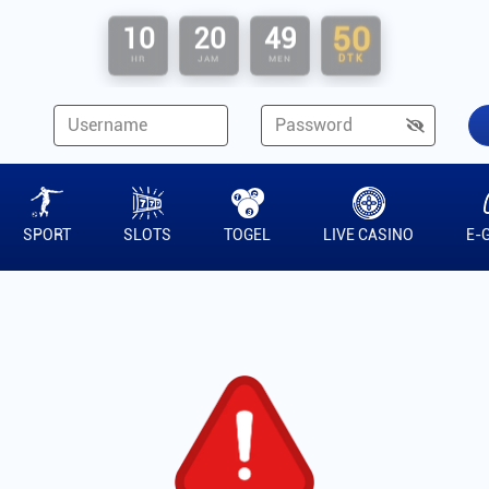
49
10
20
49
DTK
HR
JAM
MEN
SPORT
SLOTS
TOGEL
LIVE CASINO
E-