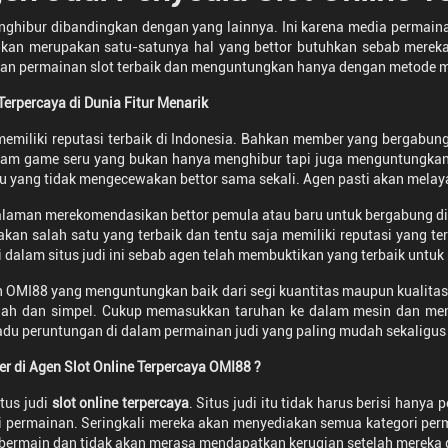
enghibur dibandingkan dengan yang lainnya. Ini karena media permai
bukan merupakan satu-satunya hal yang bettor butuhkan sebab merek
usan permainan slot terbaik dan menguntungkan hanya dengan metode 
Terpercaya di Dunia Fitur Menarik
emiliki reputasi terbaik di Indonesia. Bahkan member yang bergabung 
gam game seru yang bukan hanya menghibur tapi juga menguntungkan.
u yang tidak mengecewakan bettor sama sekali. Agen pasti akan melaya
galaman merekomendasikan bettor pemula atau baru untuk bergabung d
an salah satu yang terbaik dan tentu saja memiliki reputasi yang ter
i dalam situs judi ini sebab agen telah membuktikan yang terbaik untuk
 OMI88 yang menguntungkan baik dari segi kuantitas maupun kualitas
dah dan simpel. Cukup memasukkan taruhan ke dalam mesin dan men
adu peruntungan di dalam permainan judi yang paling mudah sekaligu
 di Agen Slot Online Terpercaya OMI88 ?
tus judi
slot online terpercaya
. Situs judi itu tidak harus berisi hanya
ori permainan. Seringkali mereka akan menyediakan semua kategori per
h bermain dan tidak akan merasa mendapatkan kerugian setelah mereka