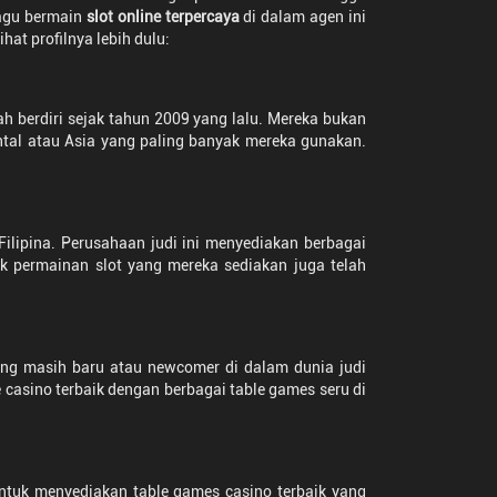
ragu bermain
slot online terpercaya
di dalam agen ini
t profilnya lebih dulu:
ah berdiri sejak tahun 2009 yang lalu. Mereka bukan
ntal atau Asia yang paling banyak mereka gunakan.
ilipina. Perusahaan judi ini menyediakan berbagai
uk permainan slot yang mereka sediakan juga telah
ang masih baru atau newcomer di dalam dunia judi
 casino terbaik dengan berbagai table games seru di
 untuk menyediakan table games casino terbaik yang