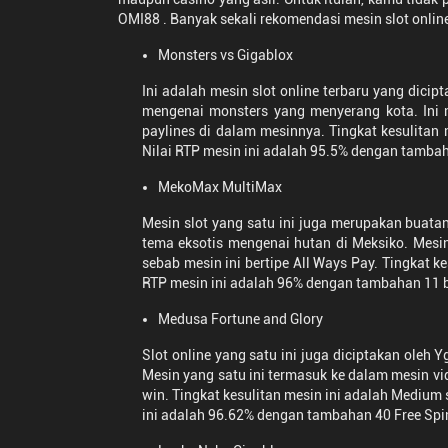
OMI88 . Banyak sekali rekomendasi mesin slot onli
Monsters vs Gigablox
Ini adalah mesin slot online terbaru yang dic
mengenai monsters yang menyerang kota. Ini
paylines di dalam mesinnya. Tingkat kesulitan 
Nilai RTP mesin ini adalah 95.5% dengan tambah
MekoMax MultiMax
Mesin slot yang satu ini juga merupakan buat
tema eksotis mengenai hutan di Meksiko. Mesin
sebab mesin ini bertipe All Ways Pay. Tingkat 
RTP mesin ini adalah 96% dengan tambahan 11 b
Medusa Fortune and Glory
Slot online yang satu ini juga diciptakan oleh
Mesin yang satu ini termasuk ke dalam mesin vi
win. Tingkat kesulitan mesin ini adalah Medium
ini adalah 96.62% dengan tambahan 40 Free Spin