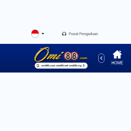
Pusat Pengaduan
HOME