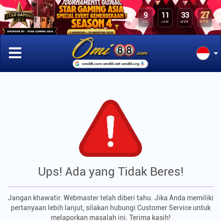
27
9
11
33
DTK
HR
JAM
MEN
Ups! Ada yang Tidak Beres!
Jangan khawatir. Webmaster telah diberi tahu. Jika Anda memiliki
pertanyaan lebih lanjut, silakan hubungi Customer Service untuk
melaporkan masalah ini. Terima kasih!