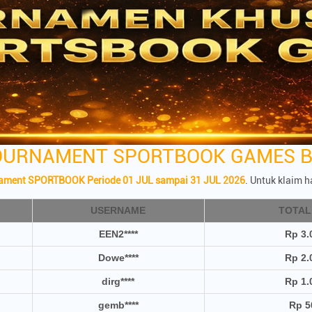
OURNAMENT SPORTBOOK GAMES B
ament SPORTBOOK Periode 01 JUL sampai 31 JUL 2026
. Untuk klaim 
USERNAME
TOTAL
EEN2****
Rp 3.
Dowe****
Rp 2.
dirg****
Rp 1.
gemb****
Rp 5