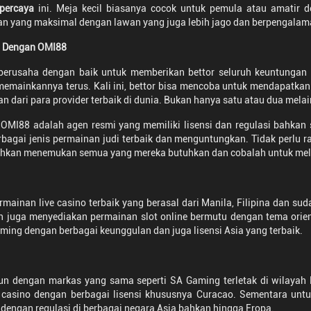
rpercaya
ini. Meja kecil biasanya cocok untuk pemula atau amatir 
han yang maksimal dengan lawan yang juga lebih jago dan berpengalam
a Dengan OMI88
u berusaha dengan baik untuk memberikan bettor seluruh keuntungan
memainkannya terus. Kali ini, bettor bisa mencoba untuk mendapatkan
dari para provider terbaik di dunia. Bukan hanya satu atau dua melai
 OMI88 adalah agen resmi yang memiliki lisensi dan regulasi bahkan
bagai jenis permainan judi terbaik dan menguntungkan. Tidak perlu 
ahkan menemukan semua yang mereka butuhkan dan cobalah untuk meliha
ainan live casino terbaik yang berasal dari Manila, Filipina dan sud
an juga menyediakan permainan slot online bermutu dengan tema orie
ming dengan berbagai keunggulan dan juga lisensi Asia yang terbaik.
un dengan markas yang sama seperti SA Gaming terletak di wilayah F
ve casino dengan berbagai lisensi khususnya Curacao. Sementara unt
s dengan regulasi di berbagai negara Asia bahkan hingga Eropa.