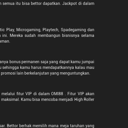
an semua itu bisa bettor dapatkan. Jackpot di dalam
tic Play, Microgaming, Playtech, Spadegaming dan
a
ini. Mereka sudah membangun bisnisnya selama
 aman.
 hanya bonus permanen saja yang dapat kamu jumpai
ntu sehingga kamu harus mendapatkannya kalau mau
 promosi lain berkelanjutan yang menguntungkan.
a
melalui fitur VIP di dalam OMI88 . Fitur VIP akan
ih maksimal. Kamu bisa mencoba menjadi High Roller
sar. Bettor berhak memilih mana meja taruhan yang