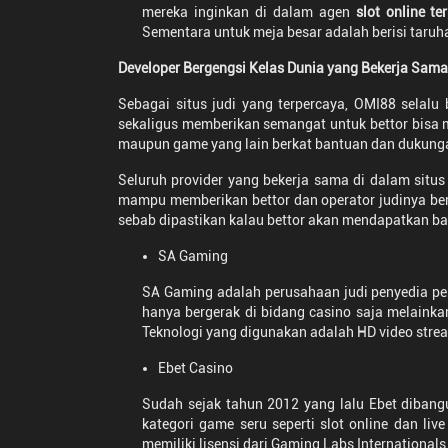
mereka inginkan di dalam agen
slot online te
Sementara untuk meja besar adalah berisi taru
Developer Bergengsi Kelas Dunia yang Bekerja Sam
Sebagai situs judi yang terpercaya, OMI88 selal
sekaligus memberikan semangat untuk bettor bisa 
maupun game yang lain berkat bantuan dan dukungan 
Seluruh provider yang bekerja sama di dalam situs
mampu memberikan bettor dan operator judinya ber
sebab dipastikan kalau bettor akan mendapatkan b
SA Gaming
SA Gaming adalah perusahaan judi penyedia perm
hanya bergerak di bidang casino saja melaink
Teknologi yang digunakan adalah HD video strea
Ebet Casino
Sudah sejak tahun 2012 yang lalu Ebet dibang
kategori game seru seperti slot online dan li
memiliki lisensi dari Gaming Labs International