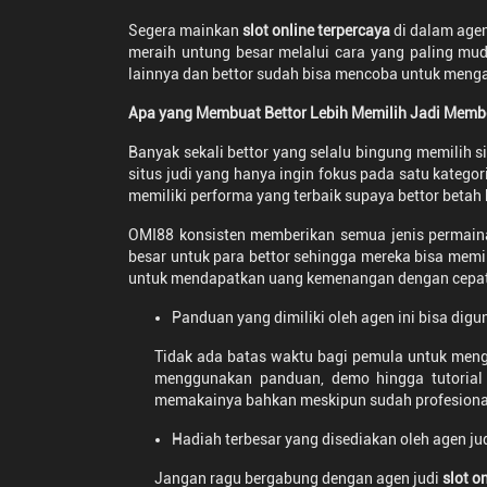
Segera mainkan
slot online terpercaya
di dalam agen
meraih untung besar melalui cara yang paling mu
lainnya dan bettor sudah bisa mencoba untuk meng
Apa yang Membuat Bettor Lebih Memilih Jadi Member
Banyak sekali bettor yang selalu bingung memilih si
situs judi yang hanya ingin fokus pada satu kateg
memiliki performa yang terbaik supaya bettor beta
OMI88 konsisten memberikan semua jenis permaina
besar untuk para bettor sehingga mereka bisa memil
untuk mendapatkan uang kemenangan dengan cepat t
Panduan yang dimiliki oleh agen ini bisa dig
Tidak ada batas waktu bagi pemula untuk me
menggunakan panduan, demo hingga tutorial
memakainya bahkan meskipun sudah profesional 
Hadiah terbesar yang disediakan oleh agen j
Jangan ragu bergabung dengan agen judi
slot o