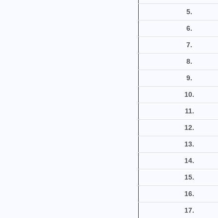
5.
6.
7.
8.
9.
10.
11.
12.
13.
14.
15.
16.
17.