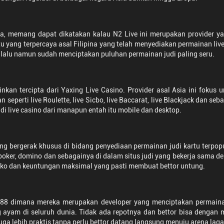
ya, memang dapat dikatakan kalau N2 Live ini merupakan provider y
u yang terpercaya asal Filipina yang telah menyediakan permainan live
 lalu namun sudah menciptakan puluhan permainan judi paling seru.
nkan tercipta dari Yaxing Live Casino. Provider asal Asia ini fokus
seperti live Roulette, live Sicbo, live Baccarat, live Blackjack dan 
 live casino dari manapun entah itu mobile dan desktop.
ng bergerak khusus di bidang penyediaan permainan judi kartu terpopu
 poker, domino dan sebagainya di dalam situs judi yang bekerja sama d
iko dan keuntungan maksimal yang pasti membuat bettor untung.
 SV388 dimana mereka merupakan developer yang menciptakan perma
g ayam di seluruh dunia. Tidak ada repotnya dan bettor bisa deng
juga lebih praktis tanpa perlu bettor datang langsung menuju arena laga