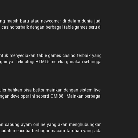
ang masih baru atau newcomer di dalam dunia judi
 casino terbaik dengan berbagai table games seru di
 untuk menyediakan table games casino terbaik yang
sebagainya. Teknologi HTML5 mereka gunakan sehingga
ler bahkan bisa bettor mainkan dengan sistem live.
engan developer ini seperti OMI88 . Mainkan berbagai
inan sabung ayam online yang akan menghubungkan
an mudah mencoba berbagai macam taruhan yang ada
.