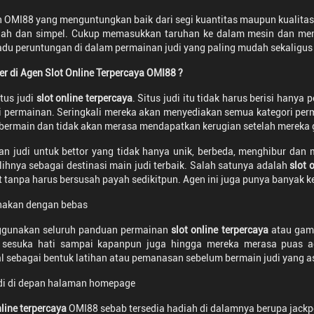
 OMI88 yang menguntungkan baik dari segi kuantitas maupun kualitas
dah dan simpel. Cukup memasukkan taruhan ke dalam mesin dan men
adu peruntungan di dalam permainan judi yang paling mudah sekaligu
 di Agen Slot Online Terpercaya OMI88 ?
tus judi
slot online terpercaya
. Situs judi itu tidak harus berisi hanya
ori permainan. Seringkali mereka akan menyediakan semua kategori per
h bermain dan tidak akan merasa mendapatkan kerugian setelah mereka
n judi untuk bettor yang tidak hanya unik, berbeda, menghibur da
ihnya sebagai destinasi main judi terbaik. Salah satunya adalah
slot 
anpa harus bersusah payah sedikitpun. Agen ini juga punya banyak ke
unakan dengan bebas
nggunakan seluruh panduan permainan
slot online terpercaya
atau game 
 sesuka hati sampai kapanpun juga hingga mereka merasa puas a
sebagai bentuk latihan atau pemanasan sebelum bermain judi yang as
udi di depan halaman homepage
nline terpercaya
OMI88 sebab tersedia hadiah di dalamnya berupa jackpo