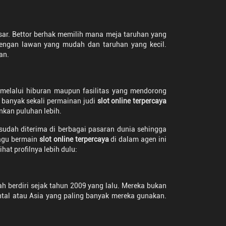
sar. Bettor berhak memilih mana meja taruhan yang
dengan lawan yang mudah dan taruhan yang kecil.
an.
 melalui hiburan maupun fasilitas yang mendorong
 banyak sekali permainan judi
slot online terpercaya
nkan puluhan lebih.
 sudah diterima di berbagai pasaran dunia sehingga
ragu bermain
slot online terpercaya
di dalam agen ini
t profilnya lebih dulu:
ah berdiri sejak tahun 2009 yang lalu. Mereka bukan
ntal atau Asia yang paling banyak mereka gunakan.