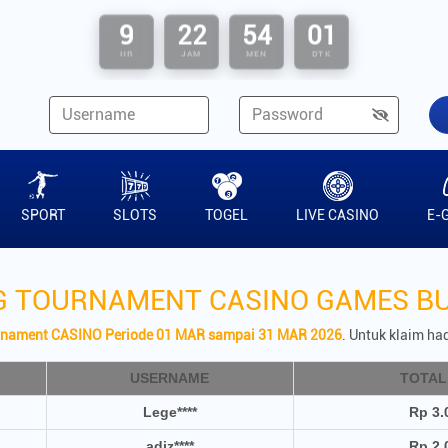
00
9
22
54
DTK
HR
JAM
MEN
SPORT
SLOTS
TOGEL
LIVE CASINO
E-
 TOURNAMENT CASINO GAMES BU
rnament CASINO Periode 01 MAR sampai 31 MAR 2026
. Untuk klaim h
USERNAME
TOTAL
Lege****
Rp 3.
adiz****
Rp 2.