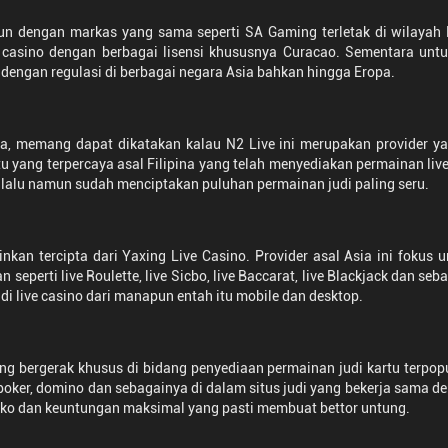
un dengan markas yang sama seperti SA Gaming terletak di wilayah F
ve casino dengan berbagai lisensi khususnya Curacao. Sementara unt
s dengan regulasi di berbagai negara Asia bahkan hingga Eropa.
ya, memang dapat dikatakan kalau N2 Live ini merupakan provider y
u yang terpercaya asal Filipina yang telah menyediakan permainan live
 lalu namun sudah menciptakan puluhan permainan judi paling seru.
nkan tercipta dari Yaxing Live Casino. Provider asal Asia ini fokus
seperti live Roulette, live Sicbo, live Baccarat, live Blackjack dan 
 live casino dari manapun entah itu mobile dan desktop.
ng bergerak khusus di bidang penyediaan permainan judi kartu terpopu
 poker, domino dan sebagainya di dalam situs judi yang bekerja sama d
iko dan keuntungan maksimal yang pasti membuat bettor untung.