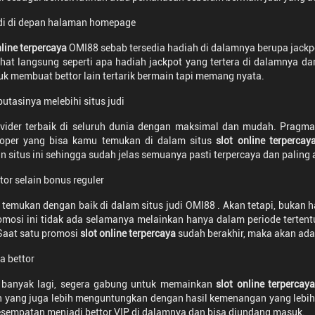
udi di depan halaman homepage
nline terpercaya
OMI88 sebab tersedia hadiah di dalamnya berupa jackpo
lihat langsung seperti apa hadiah jackpot yang tertera di dalamnya d
uk membuat bettor lain tertarik bermain tapi memang nyata.
utasinya melebihi situs judi
vider terbaik di seluruh dunia dengan maksimal dan mudah. Pragma
loper yang bisa kamu temukan di dalam situs
slot online terpercay
 situs ini sehingga sudah jelas semuanya pasti terpercaya dan paling
or selain bonus reguler
temukan dengan baik di dalam situs judi OMI88 . Akan tetapi, bukan
omosi ini tidak ada selamanya melainkan hanya dalam periode terte
 Saat satu promosi
slot online terpercaya
sudah berakhir, maka akan ada
a bettor
h banyak lagi, segera gabung untuk memainkan
slot online terpercay
han yang juga lebih menguntungkan dengan hasil kemenangan yang leb
sempatan menjadi bettor VIP di dalamnya dan bisa diundang masuk.