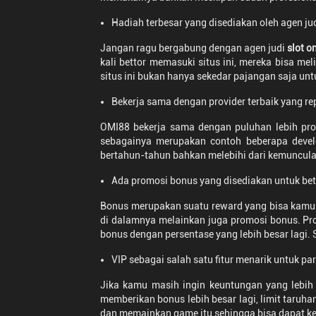
Hadiah terbesar yang disediakan oleh agen j
Jangan ragu bergabung dengan agen judi
slot o
kali bettor memasuki situs ini, mereka bisa me
situs ini bukan hanya sekedar pajangan saja unt
Bekerja sama dengan provider terbaik yang rep
OMI88 bekerja sama dengan puluhan lebih pro
sebagainya merupakan contoh beberapa deve
bertahun-tahun bahkan melebihi dari kemunculan
Ada promosi bonus yang disediakan untuk bett
Bonus merupakan suatu reward yang bisa kamu 
di dalamnya melainkan juga promosi bonus. Pr
bonus dengan persentase yang lebih besar lagi.
VIP sebagai salah satu fitur menarik untuk par
Jika kamu masih ingin keuntungan yang lebi
memberikan bonus lebih besar lagi, limit taru
dan memainkan game itu sehingga bisa dapat ke