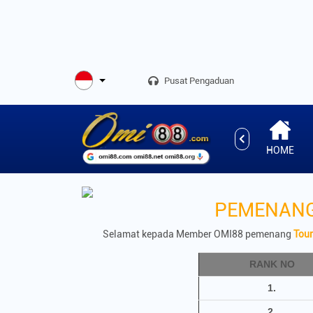
Pusat Pengaduan
HOME
PEMENANG
Selamat kepada Member OMI88 pemenang
Tou
RANK NO
1.
2.