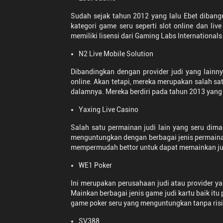
Sudah sejak tahun 2012 yang lalu Ebet dibang
kategori game seru seperti slot online dan li
memiliki lisensi dari Gaming Labs International
N2 Live Mobile Solution
Dibandingkan dengan provider judi yang lainn
online. Akan tetapi, mereka merupakan salah sat
dalamnya. Mereka berdiri pada tahun 2013 yang
Yaxing Live Casino
Salah satu permainan judi lain yang seru dimai
menguntungkan dengan berbagai jenis permainan 
mempermudah bettor untuk dapat memainkan judi
WE1 Poker
Ini merupakan perusahaan judi atau provider ya
Mainkan berbagai jenis game judi kartu baik itu
game poker seru yang menguntungkan tanpa ris
SV388