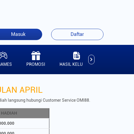
Masuk
Daftar
GAMES
PROMOSI
HASIL KELUARAN
TURNAMEN
LAN APRIL
adiah langsung hubungi Customer Service OMI88.
 HADIAH
000.000
000.000